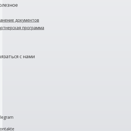
олезное
анение документов
ртнерская программа
вязаться с нами
legram
ontakte