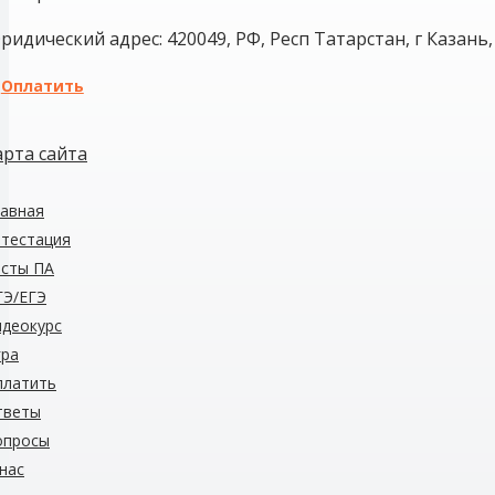
ридический адрес: 420049, РФ, Респ Татарстан, г Казань, 
Оплатить
арта сайта
авная
тестация
есты
ПА
ГЭ/ЕГЭ
деокурс
гра
платить
тветы
опросы
нас