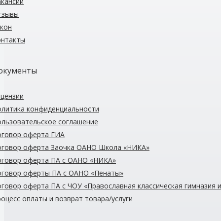
кансии
тзывы
кон
онтакты
окументы
цензии
олитика конфиденциальности
льзовательское соглашение
оговор оферта ГИА
оговор оферта Заочка
ОАНО
Школа «НИКА»
оговор оферта
ПА с ОАНО
«НИКА»
оговор оферты
ПА с ОАНО
«Пенаты»
оговор оферта ПА с ЧОУ
«Православная классическая гимназия 
оцесс оплаты и возврат товара/услуги