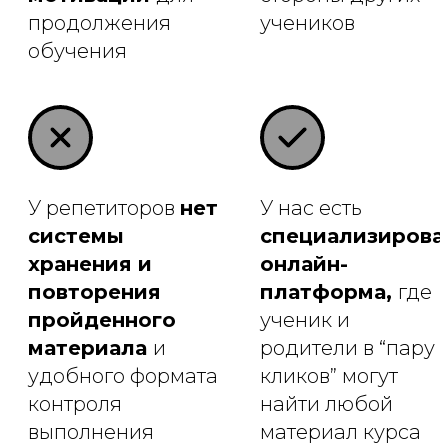
продолжения
учеников
обучения
У репетиторов
нет
У нас есть
системы
специализирова
хранения и
онлайн-
повторения
платформа,
где
пройденного
ученик и
материала
и
родители в “пару
удобного формата
кликов” могут
контроля
найти любой
выполнения
материал курса