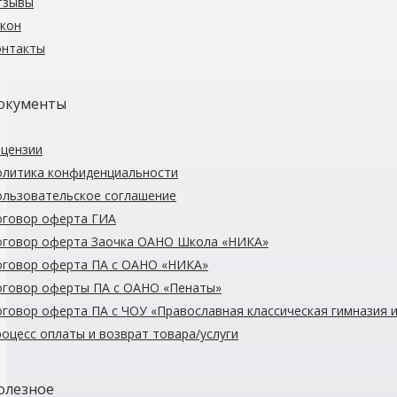
тзывы
кон
онтакты
окументы
цензии
олитика конфиденциальности
льзовательское соглашение
оговор оферта ГИА
оговор оферта Заочка
ОАНО
Школа «НИКА»
оговор оферта
ПА с ОАНО
«НИКА»
оговор оферты
ПА с ОАНО
«Пенаты»
оговор оферта ПА с ЧОУ
«Православная классическая гимназия 
оцесс оплаты и возврат товара/услуги
олезное