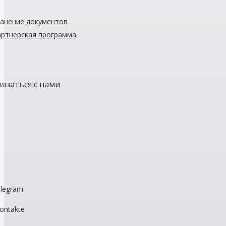
анение документов
ртнерская программа
вязаться с нами
legram
ontakte