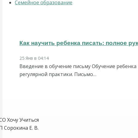
Семейное образование
Как научить ребенка писать: полное р
25 Янв в 04:14
Введение в обучение письму Обучение ребенка
регулярной практики. Письмо…
СО Хочу Учиться
П Сорокина Е. В.