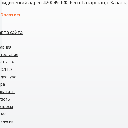
ридический адрес: 420049, РФ, Респ Татарстан, г Казань, 
Оплатить
арта сайта
авная
тестация
есты
ПА
ГЭ/ЕГЭ
деокурс
гра
платить
тветы
опросы
нас
кансии