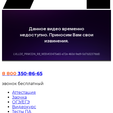
8 800
350-86-65
звонок бесплатный
Аттестация
Заочка
ОГЭ/ЕГЭ
Видеокурс
Тесты
ПА