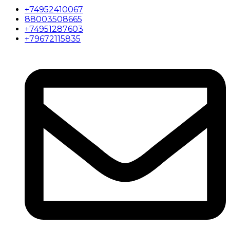
+74952410067
88003508665
+74951287603
+79672115835